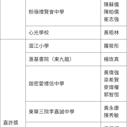
陳蘇儀
粉嶺禮賢會中學
陳柏儒
崔志強
心光學校
黃栢林
滬江小學
羅筱彤
滙基書院（東九龍）
楊玫真
黃偉強
梁希賢
迦密愛禮信中學
麥煒權
郭智恒
黃永康
東華三院李嘉誠中學
陳秀敏
嘉許獎