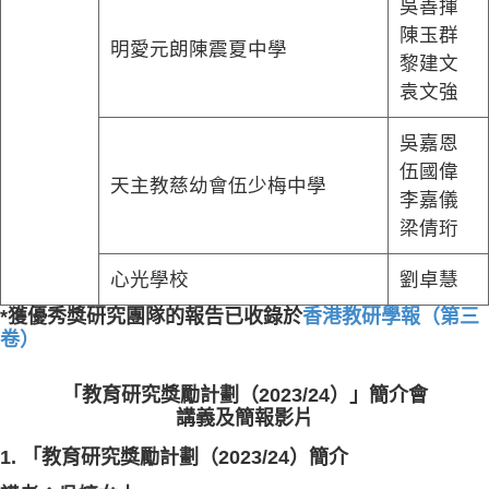
吳善揮
陳玉群
明愛元朗陳震夏中學
黎建文
袁文強
吳嘉恩
伍國偉
天主教慈幼會伍少梅中學
李嘉儀
梁倩珩
心光學校
劉卓慧
*獲優秀獎研究團隊的報告已收錄於
香港教研學報（第三
卷）
「教育研究獎勵計劃（2023/24）」簡介會
講義及簡報影片
1. 「教育研究獎勵計劃（2023/24）簡介