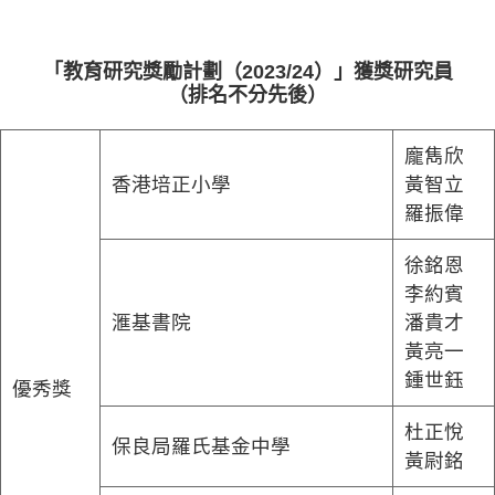
「教育研究獎勵計劃（2023/24）」獲獎研究員
（排名不分先後）
龐雋欣
香港培正小學
黃智立
羅振偉
徐銘恩
李約賓
滙基書院
潘貴才
黃亮一
鍾世鈺
優秀獎
杜正悅
保良局羅氏基金中學
黃尉銘