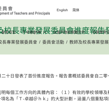
選擇你的語言
English
简体
及校長專業發展委員會進度報告
最新消息
T-卓越@HK
出版刊物和相關文件
持續專業
校長專業發展委員會
委員會活動
教師及校長專業發展
月二十日發表了首份進度報告。報告書概述委員會自二零
列明每個工作方向的具體內容：（１）有效的學校領導及
項名為「Ｔ-卓越＠ｈｋ」的大型計劃，涵蓋八個重點項