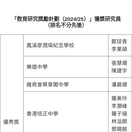
「教育研究獎勵計劃（2024/25）」獲獎研究員
（排名不分先後）
鄭琼青
鳳溪廖潤琛紀念學校
李果碩
張慧珊
樂道中學
陳建宇
廠商會蔡章閣中學
潘晨健
羅美玲
李灝峰
香港培正中學
羅子揚
林溢朗
優秀獎
鄧錫銘