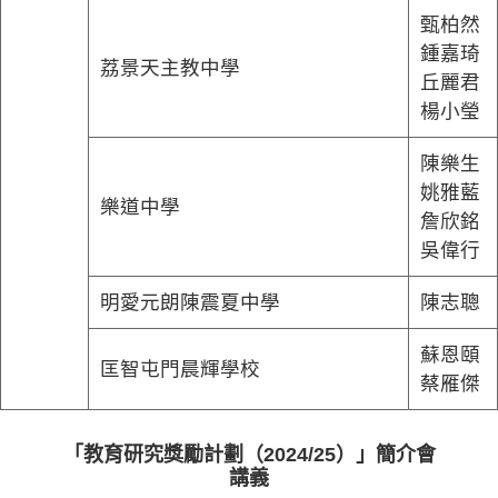
甄柏然
鍾嘉琦
荔景天主教中學
丘麗君
楊小瑩
陳樂生
姚雅藍
樂道中學
詹欣銘
吳偉行
明愛元朗陳震夏中學
陳志聰
蘇恩頤
匡智屯門晨輝學校
蔡雁傑
「教育研究獎勵計劃（2024/25）」簡介會
講義