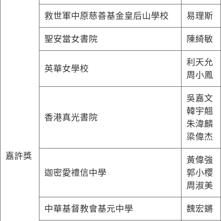
救世軍中原慈善基金皇后山學校
易理斯
聖安當女書院
陳綺敏
利天允
英華女學校
周小鳳
吳嘉文
韓宇翹
香港真光書院
朱湋麟
梁偉杰
嘉許獎
黃偉強
迦密愛禮信中學
郭小櫻
周淑美
中華基督教會基元中學
魏宏鏘