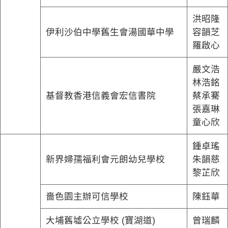
洪昭隆
伊利沙伯中學舊生會湯國華中學
容韻芝
羅啟心
嚴文浩
林浩銘
基督教香港信義會宏信書院
蔡承騫
張嘉琳
童心欣
鍾卓瑤
新界婦孺福利會元朗幼兒學校
朱韻慈
黎芷欣
嗇色園主辦可信學校
陳鈺華
大埔舊墟公立學校 (寶湖道)
曾瑞麟