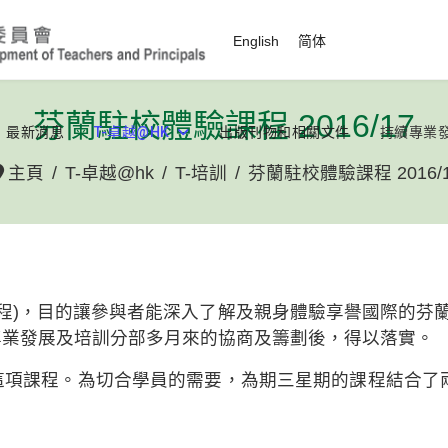
選擇你的語言
English
简体
芬蘭駐校體驗課程 2016/17
最新消息
T-卓越@HK
出版刊物和相關文件
持續專業
主頁
T-卓越@hk
T-培訓
芬蘭駐校體驗課程 2016/
程)，目的讓參與者能深入了解及親身體驗享譽國際的芬蘭
專業發展及培訓分部多月來的協商及籌劃後，得以落實。
項課程。為切合學員的需要，為期三星期的課程結合了兩種