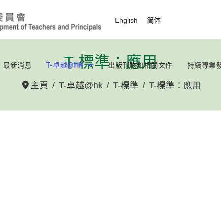
選擇你的語言
English
简体
T-標準：應用
最新消息
T-卓越@HK
出版刊物和相關文件
持續專業
主頁
T-卓越@hk
T-標準
T-標準：應用