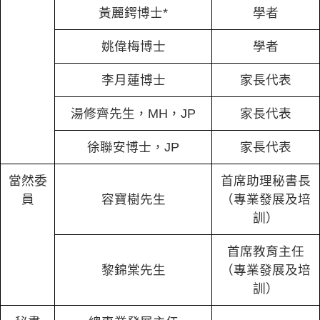
黃麗鍔博士*
學者
姚偉梅博士
學者
李月蓮博士
家長代表
湯修齊先生，MH，JP
家長代表
徐聯安博士，JP
家長代表
當然委
首席助理秘書長
員
容寶樹先生
（專業發展及培
訓）
首席教育主任
黎錦棠先生
（專業發展及培
訓）