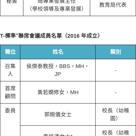
秘書
總專業發展主任
教育局代表
（學校領導及專業發展）
+
T-標準
聯席會議成員名單（2016 年成立）
職位
姓名
類別
召集
侯傑泰教授，BBS，MH，
-
人
JP
首席
黃若嫻修女，MH
-
顧問
委員
校長（幼稚
郭婉儀女士
園）
校長（幼稚