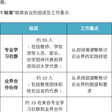
展。
+
T-标准
联席会议的组成及工作重点：
组成
工作重点
约 55 人
﹝包括教师、学校
专业学
从
前线角度
聚焦讨
领导人员、家长、
习社群
论业界的实践经验
办学团体代表和师
资培训大学代表﹞
约 10 人
从
系统层面
聚焦讨
业界合
﹝包括教育团体和
论业界的期望和要
作伙伴
校长议会的代表﹞
求
约 15 名来自专业学
习社群和业界合作