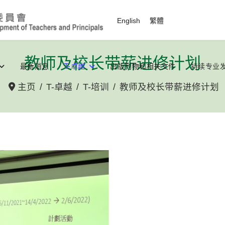
选择你的语音
English
繁體
教师及校长带薪进修计划
最新消息
T-卓越
出版刊物和相关文件
持续专业
主页
T-卓越
T-培训
教师及校长带薪进修计划