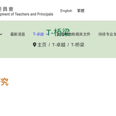
选择你的语音
English
繁體
T-桥梁
最新消息
T-卓越
出版刊物和相关文件
持续专业
主页
T-卓越
T-桥梁
研究