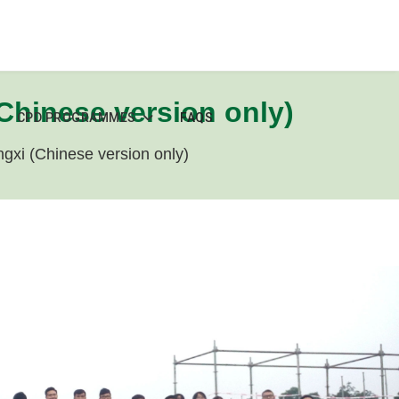
Chinese version only)
CPD PROGRAMMES
FAQS
ngxi (Chinese version only)