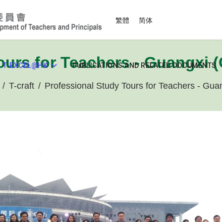
Select your language
繁體
简体
ours for Teachers - Guangxi (
T-EXCEL@HK
PUBLICATIONS AND RELATED DOCUMENTS
T-craft
Professional Study Tours for Teachers - Gua